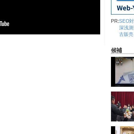
PR:
SEO
深浅測
古販売
候補