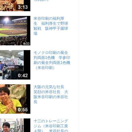
米谷印刷の福利厚
生 福利厚生で野球
観戦 阪神甲子園球
場
モノクロ印刷の菊全
判両面1色機 学参印
刷の菊全判両面1色機
（米谷印刷）
大阪の元気な社長
笑顔の米谷社長 大
阪米谷印刷の米谷社
長
十三のトレーニング
ジム（米谷印刷工業
４階） 米谷社長の