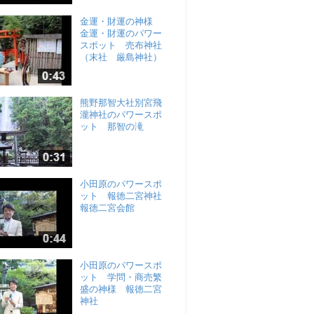
金運・財運の神様
金運・財運のパワー
スポット 売布神社
（末社 厳島神社）
熊野那智大社別宮飛
瀧神社のパワースポ
ット 那智の滝
小田原のパワースポ
ット 報徳二宮神社
報徳二宮会館
小田原のパワースポ
ット 学問・商売繁
盛の神様 報徳二宮
神社