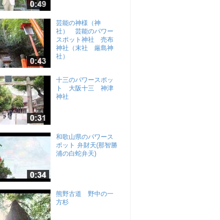
芸能の神様（神
社） 芸能のパワー
スポット神社 売布
神社（末社 厳島神
社）
十三のパワースポッ
ト 大阪十三 神津
神社
和歌山県のパワース
ポット 弁財天(那智勝
浦の白蛇弁天)
熊野古道 野中の一
方杉