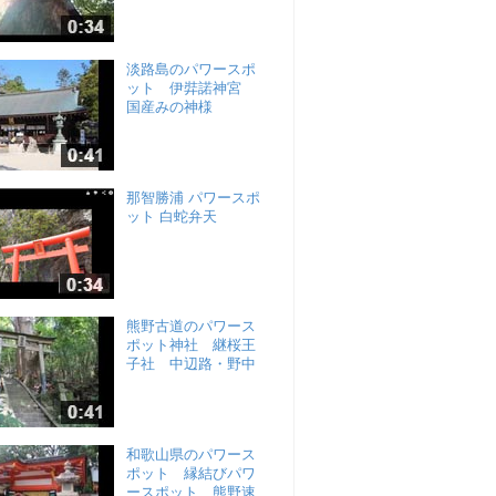
淡路島のパワースポ
ット 伊弉諾神宮
国産みの神様
那智勝浦 パワースポ
ット 白蛇弁天
熊野古道のパワース
ポット神社 継桜王
子社 中辺路・野中
和歌山県のパワース
ポット 縁結びパワ
ースポット 熊野速