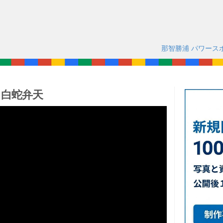
那智勝浦 パワース
 白蛇弁天