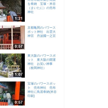
を奉納 宝塚・米谷
（まいたに）の売布
神社
京都亀岡のパワース
ポット神社 出雲大
神宮 丹波國一之宮
東大阪のパワースポ
ット 東大阪の開運
神社 お笑い神事
（枚岡神社）
宝塚のパワースポッ
ト 売布神社 売布
神社に鳥居奉納(米谷
印刷)