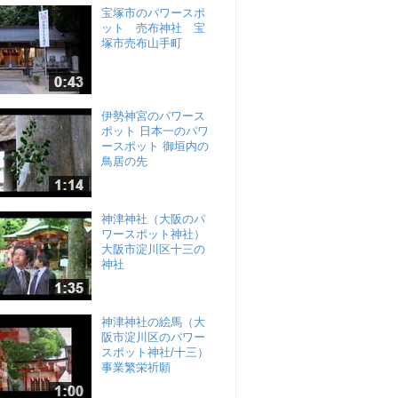
宝塚市のパワースポ
ット 売布神社 宝
塚市売布山手町
伊勢神宮のパワース
ポット 日本一のパワ
ースポット 御垣内の
鳥居の先
神津神社（大阪のパ
ワースポット神社）
大阪市淀川区十三の
神社
神津神社の絵馬（大
阪市淀川区のパワー
スポット神社/十三）
事業繁栄祈願