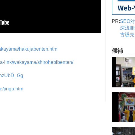
PR:
SEO
深浅測
古販売
wakayama/hakujabenten.htm
候補
ja-link/wakayama/shirohebibenten/
XnzUbD_Gg
e/jingu.htm