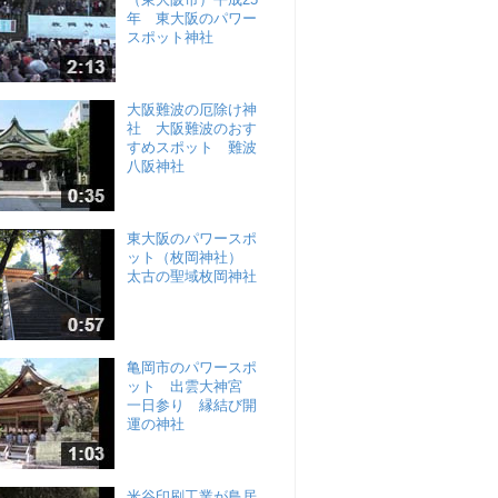
年 東大阪のパワー
スポット神社
大阪難波の厄除け神
社 大阪難波のおす
すめスポット 難波
八阪神社
東大阪のパワースポ
ット（枚岡神社）
太古の聖域枚岡神社
亀岡市のパワースポ
ット 出雲大神宮
一日参り 縁結び開
運の神社
米谷印刷工業が鳥居