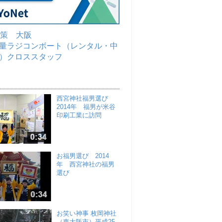
対策 大阪
量ラジコンボート（レンタル・中
）クロススタッフ
西宮神社福男選び
2014年 福男が米谷
印刷工業に訪問
お福男選び 2014
年 西宮神社の福男
選び
お笑い神事 枚岡神社
（東大阪市）平成25