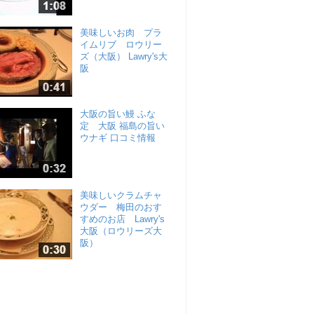
美味しいお肉 プラ
イムリブ ロウリー
ズ（大阪） Lawry's大
阪
大阪の旨い鰻 ふな
定 大阪 福島の旨い
ウナギ 口コミ情報
美味しいクラムチャ
ウダー 梅田のおす
すめのお店 Lawry's
大阪（ロウリーズ大
阪）