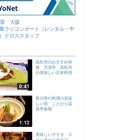
対策 大阪
量ラジコンボート（レンタル・中
）クロススタッフ
高松市のおすすめ和
食 大渚亭 高松市
の美味しい日本料理
香川県の料理の美味
しい宿 ことひら温
泉琴参閣
美味しいサラダ ス
ピンボールサラダ