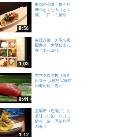
亀岡の和食 懐石料
理のとくなみ（とく
涛） 口コミ情報
会議弁当 大阪の宅
配弁当 大阪仕出し
弁当あっぱれ
本マグロの握り寿司
日本一 兵庫県宝塚市
の寿司屋 海斗
宝塚市（逆瀬川）の
美味しい鮨 口コミ
情報 鮨・季節料理
の海斗