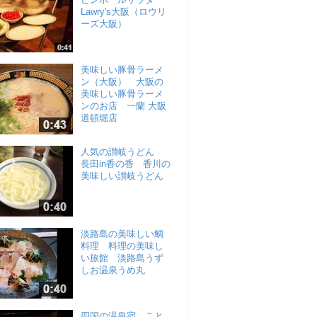
Lawry's大阪（ロウリ
ーズ大阪）
美味しい豚骨ラーメ
ン（大阪） 大阪の
美味しい豚骨ラーメ
ンのお店 一蘭 大阪
道頓堀店
人気の讃岐うどん
長田in香の香 香川の
美味しい讃岐うどん
淡路島の美味しい鯛
料理 料理の美味し
い旅館 淡路島うず
しお温泉うめ丸
四国の温泉宿 こと